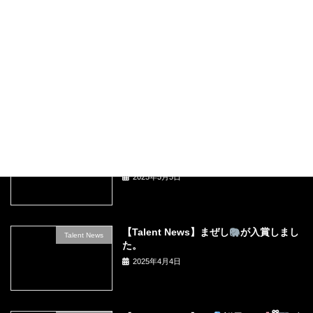
2025年10月28日
【Event】2025年秋 所属タレント還元祭
event
- グランピングイベント -
2025年8月25日
【PRESS】桜雫いあ オフィシャルサイ
Press Release
ト公開のお知らせ
2025年5月5日
【Talent News】まぜし
が入賞しまし
Talent News
た。
2025年4月4日