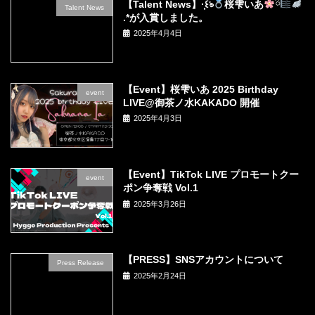
【Talent News】·̩͙꒰ঌ
桜雫いあ
ྀི
Talent News
.*が入賞しました。
2025年4月4日
【Event】桜雫いあ 2025 Birthday
event
LIVE@御茶ノ水KAKADO 開催
2025年4月3日
【Event】TikTok LIVE プロモートクー
event
ポン争奪戦 Vol.1
2025年3月26日
【PRESS】SNSアカウントについて
Press Release
2025年2月24日