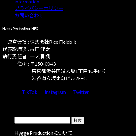
information
プライバシーポリシー
お問い合わせ
Hygge Production INFO
運営会社 : 株式会社Rice Fieldolls
代表取締役 : 古田 健太
執行責任者 : 一ノ瀬 楓
住所 : 〒150-0043
東京都渋谷区道玄坂1丁目10番8号
渋谷道玄坂東急ビル2F−C
TikTok
Instagram
Twitter
Copyright © Hygge Production All Rights Reserved.
MENU
検索:
Hygge Productionについて