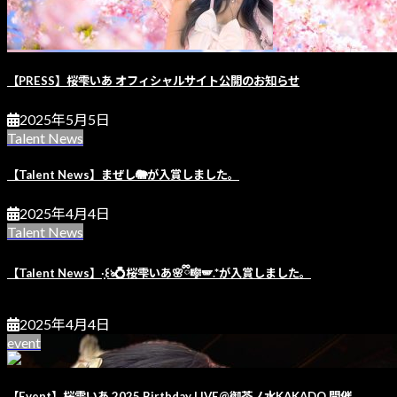
【PRESS】桜雫いあ オフィシャルサイト公開のお知らせ
2025年5月5日
Talent News
【Talent News】まぜし🐘が入賞しました。
2025年4月4日
Talent News
【Talent News】·̩͙꒰ঌ💍桜雫いあ🌸ྀི🎼🪽.*が入賞しました。
2025年4月4日
event
【Event】桜雫いあ 2025 Birthday LIVE@御茶ノ水KAKADO 開催