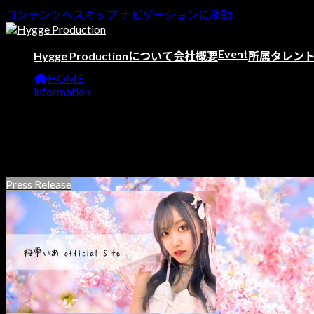
コンテンツへスキップ
ナビゲーションに移動
Event
Hygge Productionについて
会社概要
所属タレン
HOME
information
オフィシャルサイト
オフィシャルサイト
Press Release