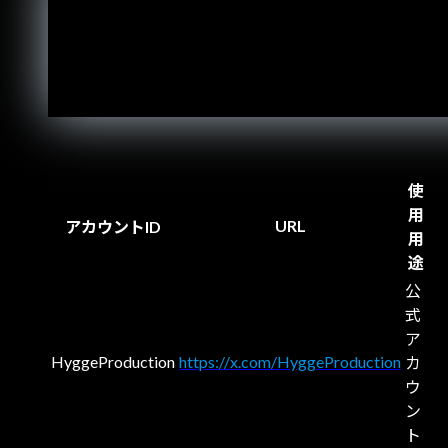
使
用
URL
アカウントID
用
途
公
式
ア
HyggeProduction
https://x.com/HyggeProduction
カ
ウ
ン
ト