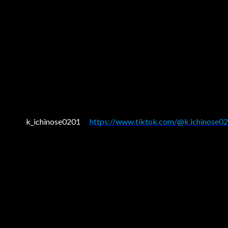
k_ichinose0201
https://www.tiktok.com/@k.ichinose0