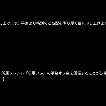
申し上げます。平素より格別のご高配を賜り厚く御礼申し上げま
、所属タレント「桜雫いあ」の単独オフ会を開催することが決定
…]