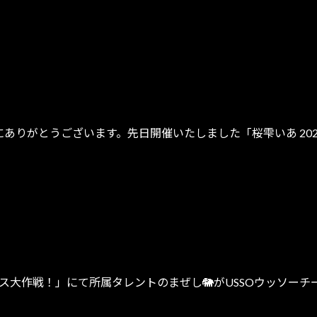
き誠にありがとうございます。先日開催いたしました「桜雫いあ 2025 
ュース大作戦！」にて所属タレントのまぜし🐘がUSSOウッソーチ