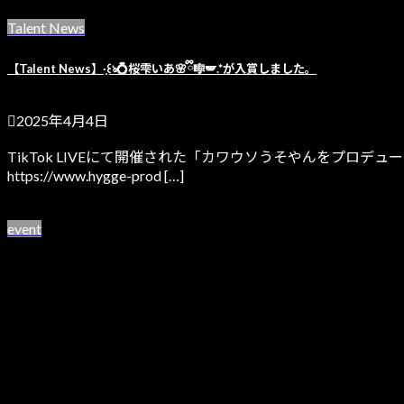
続きを読む
Talent News
【Talent News】·̩͙꒰ঌ💍桜雫いあ🌸ྀི🎼🪽.*が入賞しました。
2025年4月4日
TikTok LIVEにて開催された「カワウソうそやんをプロ
https://www.hygge-prod […]
続きを読む
event