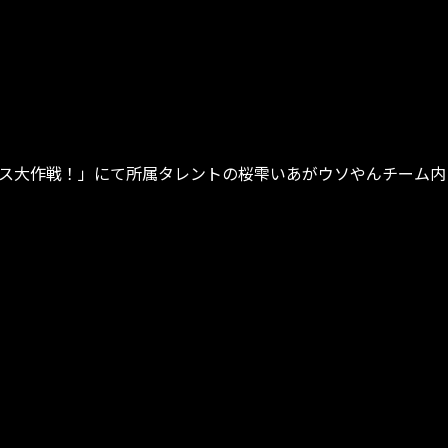
デュース大作戦！」にて所属タレントの桜雫いあがウソやんチーム内