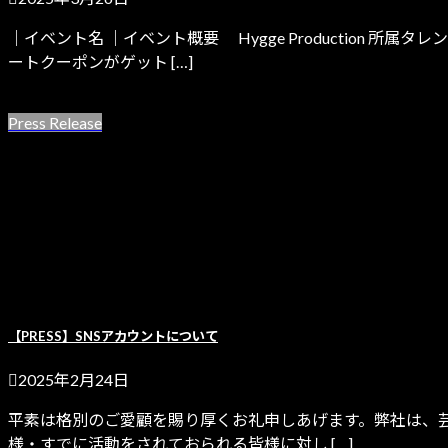
｜イベント名 ｜イベント概要 Hygge Production 
ートクーポンがゲット […]
続きを読む
Press Release
【PRESS】SNSアカウントについて
2025年2月24日
平素は格別のご愛顧を賜り厚くお礼申しあげます。弊社は、芸能プ
様・すでに活動をされておられる皆様に対し […]