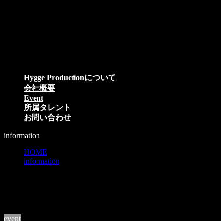
コ
ナ
ン
ビ
テ
ゲ
ン
ー
ツ
シ
へ
ョ
ス
ン
Hygge Productionについて
キ
に
会社概要
ッ
移
Event
プ
動
所属タレント
お問い合わせ
information
HOME
information
TikTok
TikTok
event