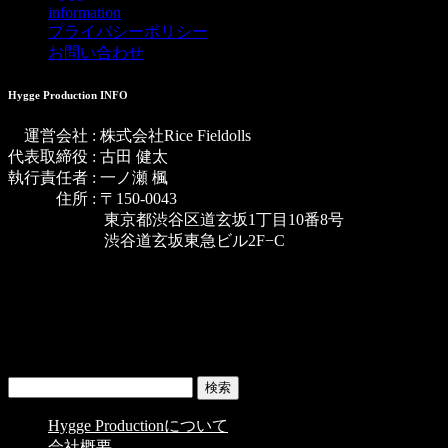
information
プライバシーポリシー
お問い合わせ
Hygge Production INFO
運営会社 : 株式会社Rice Fieldolls
代表取締役 : 古田 健太
執行責任者 : 一ノ瀬 楓
住所 : 〒150-0043
東京都渋谷区道玄坂1丁目10番8号
渋谷道玄坂東急ビル2F−C
TikTok
Instagram
Twitter
Copyright © Hygge Production All Rights Reserved.
MENU
検
索:
Hygge Productionについて
会社概要